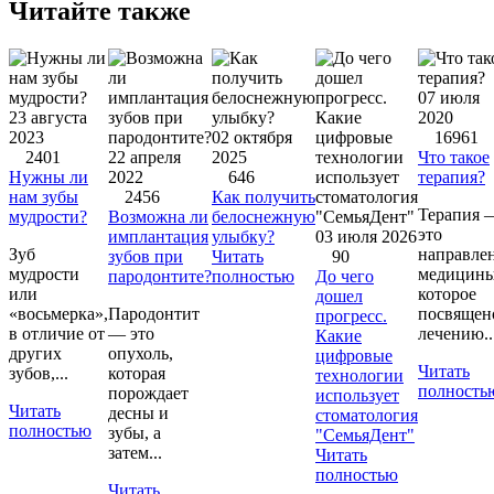
Читайте также
07 июля
23 августа
2020
2023
02 октября
16961
2401
22 апреля
2025
Что такое
Нужны ли
2022
646
терапия?
нам зубы
2456
Как получить
Терапия 
мудрости?
Возможна ли
белоснежную
это
имплантация
улыбку?
03 июля 2026
Зуб
направле
зубов при
Читать
90
мудрости
медицины
пародонтите?
полностью
До чего
или
которое
дошел
«восьмерка»,
Пародонтит
посвящен
прогресс.
в отличие от
— это
лечению..
Какие
других
опухоль,
цифровые
Читать
зубов,...
которая
технологии
полность
порождает
использует
Читать
десны и
стоматология
полностью
зубы, а
"СемьяДент"
затем...
Читать
полностью
Читать