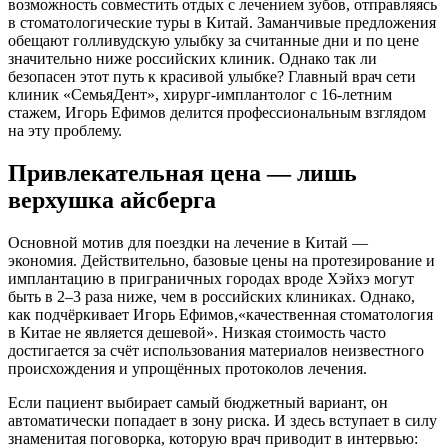
возможность совместить отдых с лечением зубов, отправляясь
в стоматологические туры в Китай. Заманчивые предложения
обещают голливудскую улыбку за считанные дни и по цене
значительно ниже российских клиник. Однако так ли
безопасен этот путь к красивой улыбке? Главный врач сети
клиник «СемьяДент», хирург-имплантолог с 16-летним
стажем, Игорь Ефимов делится профессиональным взглядом
на эту проблему.
Привлекательная цена — лишь
верхушка айсберга
Основной мотив для поездки на лечение в Китай —
экономия. Действительно, базовые цены на протезирование и
имплантацию в приграничных городах вроде Хэйхэ могут
быть в 2–3 раза ниже, чем в российских клиниках. Однако,
как подчёркивает Игорь Ефимов,«качественная стоматология
в Китае не является дешевой». Низкая стоимость часто
достигается за счёт использования материалов неизвестного
происхождения и упрощённых протоколов лечения.
Если пациент выбирает самый бюджетный вариант, он
автоматически попадает в зону риска. И здесь вступает в силу
знаменитая поговорка, которую врач приводит в интервью: