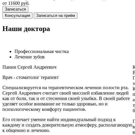
от 11600 руб.
Записаться
Консультация
Записаться на приём
Наши доктора
Профессиональная чистка
Лечение зубов
Панин Сергей Андреевич
К
В
Врач - стоматолог терапевт
П
э
Специализируется на терапевтическом лечении полости рта.
К
Сергей Андреевич считает своей миссией избавление людей
п
как от боли, так и от стеснения своей улыбки. В своей работе
а
уделяет особое внимание не только здоровью, но и
з
психологическому комфорту пациентов.
Его отличает умение найти индивидуальный подход к
П
каждому и создать доверительную атмосферу, располагающую
в
к общению и лечению.