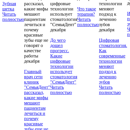
д
Зубная
щетка
Что такое
И
Читать
терапия?
п
полностью
Читать
з
полностью
Ч
декабря
декабря
п
До чего
Цифровая
дошел
стоматология.
прогресс.
Как
Какие
современные
декабря
цифровые
технологии
технологии
меняют
Главный
использует
подход к
врач сети
стоматология
лечению
клиник
"СемьяДент"
зубов
"СемьяДент"
Читать
Читать
рассказал,
полностью
полностью
какие мифы
мешают
пациентам
лечиться и
почему
красивые
зубы еще не