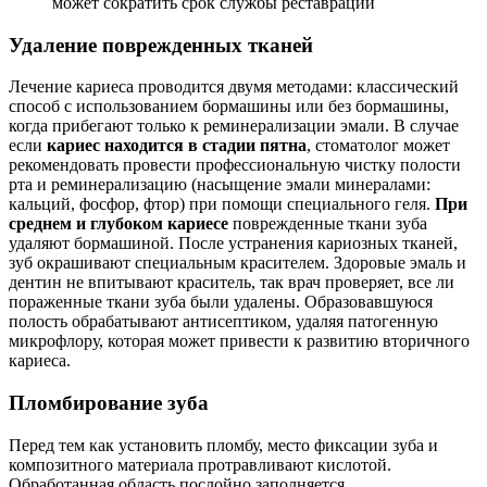
может сократить срок службы реставрации
Удаление поврежденных тканей
Лечение кариеса проводится двумя методами: классический
способ с использованием бормашины или без бормашины,
когда прибегают только к реминерализации эмали. В случае
если
кариес находится в стадии пятна
, стоматолог может
рекомендовать провести профессиональную чистку полости
рта и реминерализацию (насыщение эмали минералами:
кальций, фосфор, фтор) при помощи специального геля.
При
среднем и глубоком кариесе
поврежденные ткани зуба
удаляют бормашиной. После устранения кариозных тканей,
зуб окрашивают специальным красителем. Здоровые эмаль и
дентин не впитывают краситель, так врач проверяет, все ли
пораженные ткани зуба были удалены. Образовавшуюся
полость обрабатывают антисептиком, удаляя патогенную
микрофлору, которая может привести к развитию вторичного
кариеса.
Пломбирование зуба
Перед тем как установить пломбу, место фиксации зуба и
композитного материала протравливают кислотой.
Обработанная область послойно заполняется