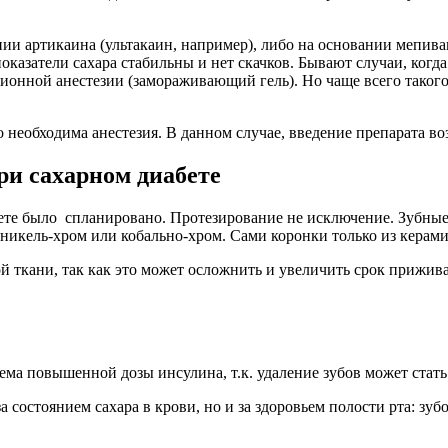
нии артикаина (ультакаин, например), либо на основании мепива
казатели сахара стабильны и нет скачков. Бывают случаи, когда
ионной анестезии (замораживающий гель). Но чаще всего такого
то необходима анестезия. В данном случае, введение препарата 
ри сахарном диабете
ете было спланировано. Протезирование не исключение. Зубные
никель-хром или кобально-хром. Сами коронки только из керами
й ткани, так как это может осложнить и увеличить срок прижив
ма повышенной дозы инсулина, т.к. удаление зубов может стать
состоянием сахара в крови, но и за здоровьем полости рта: зубо