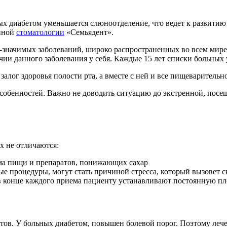
х диабетом уменьшается слюноотделение, что ведет к развитию
йной
стоматологии
«Семьядент».
о-значимых заболеваний, широко распространенных во всем мире
чии данного заболевания у себя. Каждые 15 лет списки больных
залог здоровья полости рта, а вместе с ней и все пищеварительн
обенностей. Важно не доводить ситуацию до экстренной, посещат
х не отличаются:
ема пищи и препаратов, понижающих сахар
е процедуры, могут стать причиной стресса, который вызовет ск
 в конце каждого приема пациенту устанавливают постоянную пл
нтов. У больных диабетом, повышен болевой порог. Поэтому леч